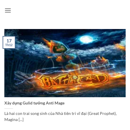
Bỏ
qua
nội
dung
17
Th12
Xây dựng Gulid tướng Anti Mage
Là hai con trai song sinh của Nhà tiên tri vĩ đại (Great Prophet),
Magina [...]