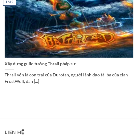
Th12
Xây dựng guild tướng Thrall pháp sư
Thrall vốn là con trai của Durotan, người lãnh đạo tài ba của clan
FrostWolf, dân [...]
LIÊN HỆ