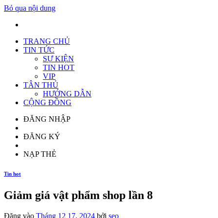
Bỏ qua nội dung
TRANG CHỦ
TIN TỨC
SỰ KIỆN
TIN HOT
VIP
TÂN THỦ
HƯỚNG DẪN
CỘNG ĐỒNG
ĐĂNG NHẬP
ĐĂNG KÝ
NẠP THẺ
Tin hot
Giảm giá vật phẩm shop lần 8
Đăng vào
Tháng 12 17, 2024
bởi
seo