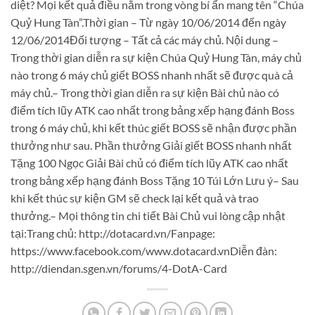
diệt? Mọi kết quả điều nằm trong vòng bí ẩn mang tên “Chúa
Quỷ Hung Tàn”.Thời gian – Từ ngày 10/06/2014 đến ngày
12/06/2014Đối tượng – Tất cả các máy chủ. Nội dung –
Trong thời gian diễn ra sự kiện Chúa Quỷ Hung Tàn, máy chủ
nào trong 6 máy chủ giết BOSS nhanh nhất sẽ được quà cả
máy chủ.– Trong thời gian diễn ra sự kiện Bài chủ nào có
điểm tích lũy ATK cao nhất trong bảng xếp hạng đánh Boss
trong 6 máy chủ, khi kết thúc giết BOSS sẽ nhận được phần
thưởng như sau. Phần thưởng Giải giết BOSS nhanh nhất
Tặng 100 Ngọc Giải Bài chủ có điểm tích lũy ATK cao nhất
trong bảng xếp hạng đánh Boss Tặng 10 Túi Lớn Lưu ý– Sau
khi kết thúc sự kiện GM sẽ check lại kết quả và trao
thưởng.– Mọi thông tin chi tiết Bài Chủ vui lòng cập nhật
tại:Trang chủ: http://dotacard.vn/Fanpage:
https://www.facebook.com/www.dotacard.vnDiễn đàn:
http://diendan.sgen.vn/forums/4-DotA-Card