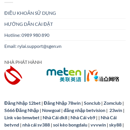
ĐIỀU KHOẢN SỬ DỤNG
HƯỚNG DẪN CÀI ĐẶT
Hotline: 0989 980 890
Email:
rylai.support@sgen.vn
NHÀ PHÁT HÀNH
Đăng Nhập 12bet
|
Đăng Nhập 78win
|
Sonclub
|
Zomclub
|
S666 Đăng Nhập
|
Nowgoal
|
đăng nhập betvision
|
23win
|
Link vào bmwbet
|
Nhà Cái dk8
|
Nhà Cái vb9
| |
Nhà Cái
betvnd
|
nhà cái sv388
|
soi kèo bongdalu
|
vvvwin
|
sky88
|