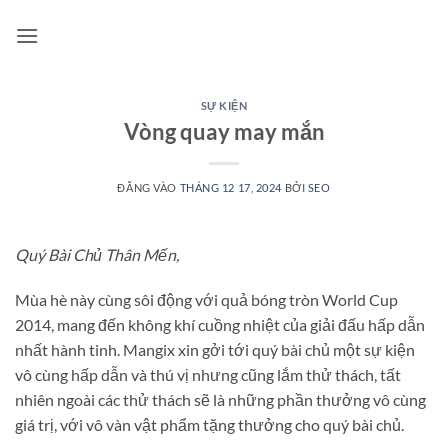
Bỏ
qua
nội
dung
SỰ KIỆN
Vòng quay may mắn
ĐĂNG VÀO
THÁNG 12 17, 2024
BỞI
SEO
Quý Bài Chủ Thân Mến,
Mùa hè này cùng sôi động với quả bóng tròn World Cup
2014, mang đến không khí cuồng nhiệt của giải đấu hấp dẫn
nhất hành tinh. Mangix xin gởi tới quý bài chủ một sự kiện
vô cùng hấp dẫn và thú vị nhưng cũng lắm thử thách, tất
nhiên ngoài các thử thách sẽ là những phần thưởng vô cùng
giá trị, với vô vàn vật phẩm tặng thưởng cho quý bài chủ.