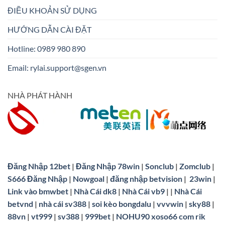
ĐIỀU KHOẢN SỬ DỤNG
HƯỚNG DẪN CÀI ĐẶT
Hotline: 0989 980 890
Email:
rylai.support@sgen.vn
NHÀ PHÁT HÀNH
Đăng Nhập 12bet
|
Đăng Nhập 78win
|
Sonclub
|
Zomclub
|
S666 Đăng Nhập
|
Nowgoal
|
đăng nhập betvision
|
23win
|
Link vào bmwbet
|
Nhà Cái dk8
|
Nhà Cái vb9
| |
Nhà Cái
betvnd
|
nhà cái sv388
|
soi kèo bongdalu
|
vvvwin
|
sky88
|
88vn
|
vt999
|
sv388
|
999bet
|
NOHU90
xoso66 com
rik