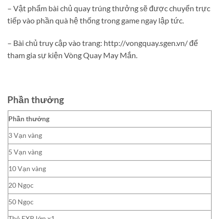
– Vật phẩm bài chủ quay trúng thưởng sẽ được chuyển trực
tiếp vào phần quà hệ thống trong game ngay lập tức.
– Bài chủ truy cập vào trang: http://vongquay.sgen.vn/ để
tham gia sự kiện Vòng Quay May Mắn.
Phần thưởng
Phần thưởng
3 Vạn vàng
5 Vạn vàng
10 Vạn vàng
20 Ngọc
50 Ngọc
Thẻ EXP lớn x1